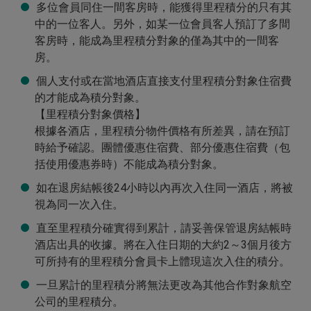
瀏覽房價
福岡日航酒店
多位會員同住一間客房時，能獲得里程積分的只有其
中的一位客人。另外，如某一位會員客人預訂了多間
瀏覽房價
長崎豪斯登堡日航酒店
客房時，能成為里程積分對象的僅為其中的一間客
房。
瀏覽房價
熊本日航酒店
個人支付或在當地酒店直接支付里程積分對象住宿費
瀏覽房價
大分綠洲塔日航酒店
的才能成為積分對象。
【里程積分對象價格】
瀏覽房價
沖繩阿利比拉日航度假酒店
根據各酒店，里程積分物件價格有所差異，請在預訂
瀏覽房價
大連日航飯店
時給予確認。團體優惠住宿費、部分優惠住宿費（包
括使用優惠券時）不能成為積分對象。
瀏覽房價
泰州日航酒店
如在退房結帳後24小時以內再次入住同一酒店，將被
瀏覽房價
蘇州日航酒店
視為同一次入住。
直至里程積分確實得到累計，請妥善保管退房結帳時
瀏覽房價
常熟日航酒店
酒店出具的收據。將在入住日期的大約2～3個月後方
瀏覽房價
無錫日航飯店
可所持有的里程積分會員卡上體現這次入住的積分。
一旦累計的里程積分將無法更改為其他合作對象航空
瀏覽房價
厦門日航酒店
公司的里程積分。