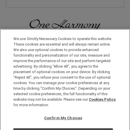
無論在日本國內還是在世界其他地方，您都會體驗到更多旅行的樂
We use Strictly Necessary Cookies to operate this website.
趣。只要申請成為One Harmony會員，即可享受各種專屬優惠。
These cookies are essential and will always remain active.
We also use optional cookies to provide enhanced
functionality and personalization of our site, measure and
申請加入會員，請點擊此處
improve the performance of our site and perform targeted
advertising. By clicking "Allow All", you agree to the
placement of optional cookies on your device. By clicking
"Reject All", you refuse your consent to the use of optional
cookies. You can manage your cookie preferences at any
time by clicking "Confirm My Choices". Depending on your
selected cookie preferences, the full functionality of this
website may not be available. Please see our
Cookies Policy
Copyright © Okura Nikko Hotel Management Co., Ltd. All
for more information.
Rights Reserved.
個人信息保護方針
Confirm My Choices
網站地圖