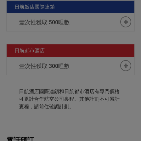
日航飯店國際連鎖
京都大倉酒店
壹次性獲取 500哩數
京都大倉酒店 岡崎別邸
神戶大倉酒店
瀏覽房價
札幌JR大厦日航酒店
福岡大倉酒店
日航都市酒店
帯廣NorthLand（北方大
瀏覽房價
JR豪斯登堡大倉酒店
地）日航酒店
壹次性獲取 300哩數
台北大倉久和大飯店
瀏覽房價
新雪谷花園日航尚格酒店
馬尼拉大倉酒店
瀏覽房價
札幌中島公園日航都市酒店
瀏覽房價
筑波日航酒店
日航酒店國際連鎖和日航都市酒店有專門價格
可累計合作航空公司裏程。其他計劃不可累計
花園飯店（上海）
瀏覽房價
青森日航都市酒店
瀏覽房價
東京灣舞濱日航大酒店
裏程，請前住確認計劃。
曼谷大倉新頤酒店
瀏覽房價
仙台日航都市酒店
瀏覽房價
成田日航酒店
澳門大倉酒店
瀏覽房價
筑波日航都市酒店
瀏覽房價
東京台場日航大酒店
首爾新羅酒店
電話預訂
瀏覽房價
東京豊洲日航都市酒店