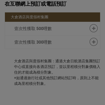
在互聯網上預訂或電話預訂
大倉酒店與度假村集團
壹次性獲取 500哩數
壹次性獲取 300哩數
大倉東京酒店
東京灣大倉酒店
千葉大倉酒店
大倉酒店與度假村集團：通過大倉日航酒店集團預訂
千葉科技園區大倉酒店
中心或直接向各酒店預訂，並以里程積分對象價格入
住的才能成為積分對象。
東京東方21世紀酒店
※如通過旅行社或其他預訂網站預訂時，原則上不能
新瀉大倉酒店
成為里程積分對象。
鹿島森林酒店
濱松大倉酒店