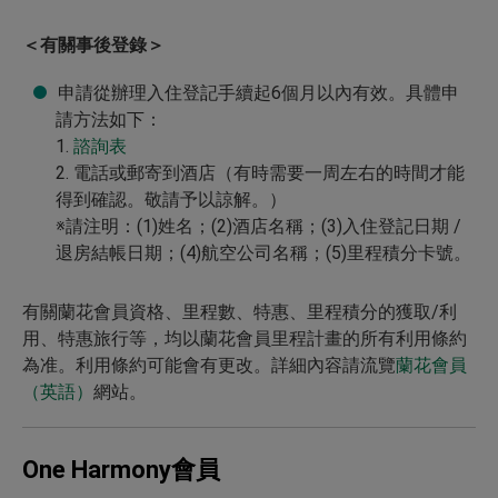
瀏覽房價
成都怡心湖日航酒店
＜有關事後登錄＞
瀏覽房價
老爺大酒店
申請從辦理入住登記手續起6個月以內有效。具體申
瀏覽房價
高雄日航酒店
請方法如下：
瀏覽房價
1.
諮詢表
峇里島南灣海灘日航酒店
2. 電話或郵寄到酒店（有時需要一周左右的時間才能
瀏覽房價
西貢日航酒店
得到確認。敬請予以諒解。）
※請注明：(1)姓名；(2)酒店名稱；(3)入住登記日期 /
瀏覽房價
海防日航酒店
退房結帳日期；(4)航空公司名稱；(5)里程積分卡號。
瀏覽房價
曼谷沙吞日航大酒店
有關蘭花會員資格、里程數、特惠、里程積分的獲取/利
瀏覽房價
曼谷日航酒店
用、特惠旅行等，均以蘭花會員里程計畫的所有利用條約
為准。利用條約可能會有更改。詳細內容請流覽
蘭花會員
瀏覽房價
阿瑪塔城春武裡日航酒店
（英語）
網站。
瀏覽房價
關島日航酒店
瀏覽房價
帛琉老爺大酒店
One Harmony會員