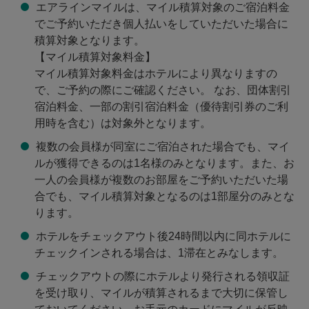
エアラインマイルは、マイル積算対象のご宿泊料金
ランシスコ
ホテル日航アリビラ／ヨミ
ご予約
でご予約いただき個人払いをしていただいた場合に
タンリゾート沖縄
積算対象となります。
【マイル積算対象料金】
マイル積算対象料金はホテルにより異なりますの
で、ご予約の際にご確認ください。 なお、団体割引
宿泊料金、一部の割引宿泊料金（優待割引券のご利
用時を含む）は対象外となります。
複数の会員様が同室にご宿泊された場合でも、マイ
ルが獲得できるのは1名様のみとなります。また、お
一人の会員様が複数のお部屋をご予約いただいた場
合でも、マイル積算対象となるのは1部屋分のみとな
ります。
ホテルをチェックアウト後24時間以内に同ホテルに
チェックインされる場合は、1滞在とみなします。
チェックアウトの際にホテルより発行される領収証
を受け取り、マイルが積算されるまで大切に保管し