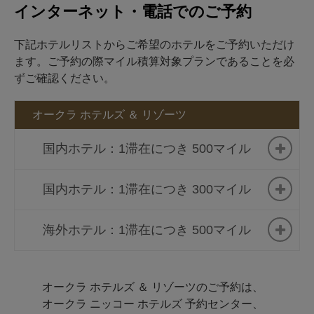
インターネット・電話でのご予約
下記ホテルリストからご希望のホテルをご予約いただけ
ます。ご予約の際マイル積算対象プランであることを必
ずご確認ください。
オークラ ホテルズ ＆ リゾーツ
国内ホテル：1滞在につき 500マイル
国内ホテル：1滞在につき 300マイル
The Okura Tokyo
ホテルオークラ東京ベイ
海外ホテル：1滞在につき 500マイル
オークラ千葉ホテル
オークラ アカデミアパーク
ホテル
オークラ プレステージ台北
オークラ ホテルズ ＆ リゾーツのご予約は、
ホテル イースト21東京
オークラ ニッコー ホテルズ 予約センター、
ホテルオークラマニラ