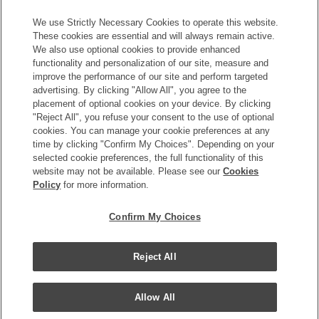
Harmony会員にご登録いただくと、 おトクな特典をお楽しみい
ただけます。
We use Strictly Necessary Cookies to operate this website.
These cookies are essential and will always remain active.
入会のお申し込みはこちら
We also use optional cookies to provide enhanced
functionality and personalization of our site, measure and
improve the performance of our site and perform targeted
advertising. By clicking "Allow All", you agree to the
placement of optional cookies on your device. By clicking
"Reject All", you refuse your consent to the use of optional
cookies. You can manage your cookie preferences at any
time by clicking "Confirm My Choices". Depending on your
Copyright © Okura Nikko Hotel Management Co., Ltd. All
selected cookie preferences, the full functionality of this
Rights Reserved.
website may not be available. Please see our
Cookies
Policy
for more information.
個人情報保護方針
特定商取引法に基づく表記
Confirm My Choices
サイトマップ
サイトポリシー
Reject All
クッキーポリシー
Allow All