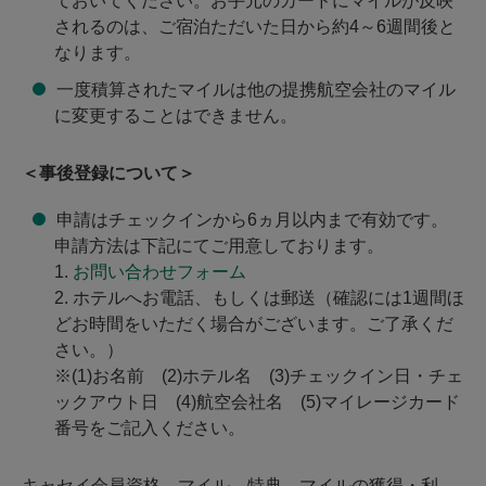
ておいてください。お手元のカードにマイルが反映
されるのは、ご宿泊ただいた日から約4～6週間後と
なります。
一度積算されたマイルは他の提携航空会社のマイル
に変更することはできません。
＜事後登録について＞
申請はチェックインから6ヵ月以内まで有効です。
申請方法は下記にてご用意しております。
1.
お問い合わせフォーム
2. ホテルへお電話、もしくは郵送（確認には1週間ほ
どお時間をいただく場合がございます。ご了承くだ
さい。）
※(1)お名前 (2)ホテル名 (3)チェックイン日・チェ
ックアウト日 (4)航空会社名 (5)マイレージカード
番号をご記入ください。
キャセイ会員資格、マイル、特典、マイルの獲得・利