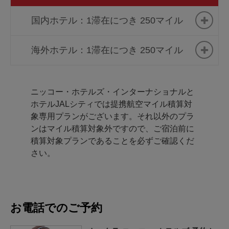
ホテル・ニッコー泰州
ご予約
ニッコースタイルニセコ
ご予約
国内ホテル：1滞在につき 250マイル
HANAZONO
ホテル・ニッコー蘇州
ご予約
ホテル日航つくば
ご予約
ホテル・ニッコー常熟
ご予約
海外ホテル：1滞在につき 250マイル
ホテルJALシティ札幌 中島
ご予約
グランドニッコー東京ベイ
ご予約
公園
ホテル･ニッコー無錫
ご予約
舞浜
ホテルJALシティバンコク
ご予約
ホテルJALシティ青森
ご予約
ホテル・ニッコー厦門
ご予約
ニッコー・ホテルズ・インターナショナルと
ホテル日航成田
ご予約
ホテルJALシティでは提携航空マイル積算対
ホテル・ニッコー成都 怡心
ホテルJALシティ仙台
ご予約
ご予約
象専用プランがございます。それ以外のプラ
グランドニッコー東京 台場
ご予約
湖
ンはマイル積算対象外ですので、ご宿泊前に
ホテルJALシティつくば
ご予約
ホテル日航立川 東京
ご予約
積算対象プランであることを必ずご確認くだ
ホテル・ロイヤル・ニッコ
ご予約
ホテルJALシティ東京 豊洲
ご予約
さい。
ー・タイペイ
川崎日航ホテル
ご予約
ホテルJALシティ羽田 東京
ご予約
ホテル・ニッコー高雄
ご予約
ホテル日航新潟
ご予約
ホテルJALシティ羽田 東京
ご予約
ホテル・ニッコー・バリ べ
ご予約
ホテル日航金沢
ご予約
お電話でのご予約
ウエスト ウイング
ノアビーチ
ニッコースタイル名古屋
ご予約
ホテルJALシティ関内 横浜
ご予約