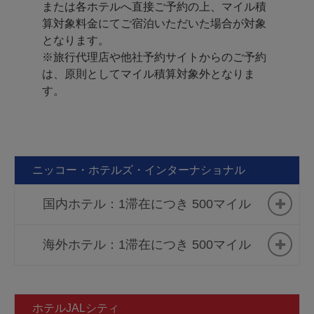
または各ホテルへ直接ご予約の上、マイル積
ホテルオークラ新潟
オークラ ガーデンホテル上
算対象料金にてご宿泊いただいた場合が対象
海
となります。
ホテル鹿島ﾉ森
※旅行代理店や他社予約サイトからのご予約
オークラ プレステージバン
オークラアクトシティホテ
は、原則としてマイル積算対象外となりま
コク
ル浜松
す。
ホテルオークラマカオ
ホテルオークラ京都
ソウル新羅ホテル
ホテルオークラ京都 岡崎別
邸
ニッコー・ホテルズ・インターナショナル
ホテルオークラアムステル
ダム
ホテルオークラ神戸
国内ホテル：1滞在につき 500マイル
ホテルオークラ福岡
海外ホテル：1滞在につき 500マイル
ホテルオークラＪＲハウス
JRタワーホテル日航札幌
ご予約
テンボス
ホテル日航ノースランド帯
ご予約
ホテル・ニッコー大連
ご予約
広
ホテルJALシティ