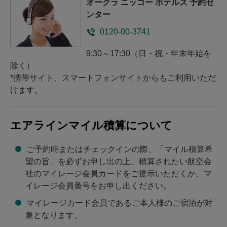
ホテル・ニッコー・サイゴ
オークラ ニッコー ホテルズ 予約セ
ご予約
ンター
ホテル日航プリンセス京都
ン
ご予約
ホテルJALシティ富山
ご予約
0120-00-3741
ホテル・ニッコー・ハイフ
ホテル日航大阪
ご予約
ご予約
ホテルJALシティ長野
ご予約
ォン
9:30～17:30（日・祝・年末年始を
ホテル日航関西空港
ご予約
ホテルJALシティ名古屋 錦
ご予約
除く）
グランドニッコー・バンコ
ご予約
グランドニッコー淡路
ご予約
*携帯サイト、スマートフォンサイトからもご利用いただ
ク サトーン
ホテルJALシティ福岡 天神
ご予約
けます。
ホテル日航姫路
ご予約
ホテル・ニッコー・バンコ
ご予約
ホテルJALシティ長崎
ご予約
ク
ホテル日航奈良
ご予約
ホテルJALシティ宮崎
ご予約
エアラインマイル積算について
ホテル・ニッコー・アマタ
ご予約
ホテル日航福岡
ご予約
ホテルJALシティ那覇
ご予約
シティ チョンブリ
ご予約時またはチェックインの際、「マイル積算希
ホテル日航ハウステンボス
ご予約
望の旨」を必ずお申し出の上、積算されたい航空会
ホテル・ニッコー・グアム
ご予約
社のマイレージ会員カードをご提示いただくか、マ
ホテル日航熊本
ご予約
イレージ会員番号をお申し出ください。
パラオ・ロイヤル・リゾー
ご予約
ト
ホテル日航大分 オアシスタ
ご予約
マイレージカード会員であるご本人様のご宿泊が対
ワー
象となります。
ホテル・ニッコー・サンフ
ご予約